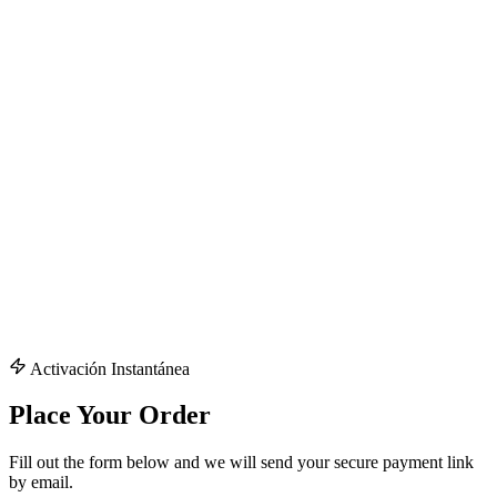
Resolución 4K y 8K Real
Tecnología Anti-Freeze
Todos los Paquetes de Deportes y PPV
Compatibilidad Universal
Soporte al Cliente 24/7
No Requiere VPN
Seguridad SSL
15 días de Garantía
Entrega Instantánea
Sin Contrato
Activación Instantánea
Place Your Order
Fill out the form below and we will send your secure payment link
by email.